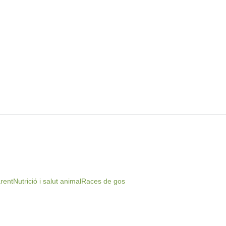
rent
Nutrició i salut animal
Races de gos