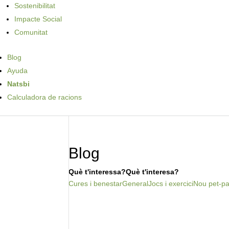
Sostenibilitat
Impacte Social
Comunitat
Blog
Ayuda
Natsbi
Calculadora de racions
Blog
Què t'interessa?Què t'interesa?
Cures i benestar
General
Jocs i exercici
Nou pet-pa