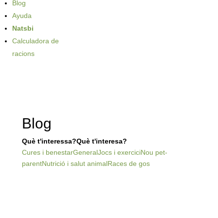
Blog
Ayuda
Natsbi
Calculadora de
racions
Blog
Què t'interessa?Què t'interesa?
Cures i benestar
General
Jocs i exercici
Nou pet-
parent
Nutrició i salut animal
Races de gos