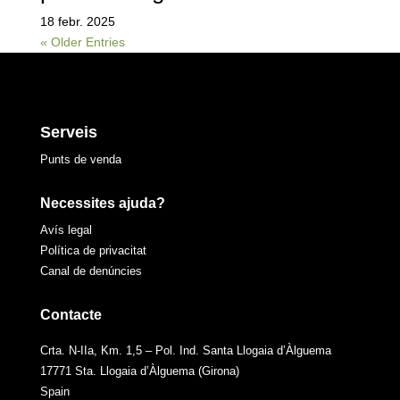
18 febr. 2025
« Older Entries
Serveis
Punts de venda
Necessites ajuda?
Avís legal
Política de privacitat
Canal de denúncies
Contacte
Crta. N-IIa, Km. 1,5 – Pol. Ind. Santa Llogaia d’Àlguema
17771 Sta. Llogaia d’Àlguema (Girona)
Spain