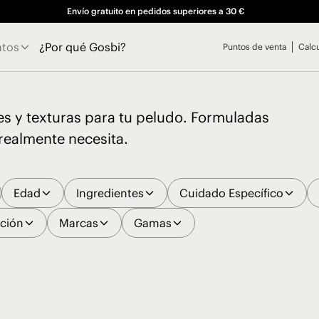
Envío gratuito en pedidos superiores a 30 €
atos
¿Por qué Gosbi?
Puntos de venta
Calc
es y texturas para tu peludo. Formuladas
realmente necesita.
Edad
Ingredientes
Cuidado Específico
ación
Marcas
Gamas