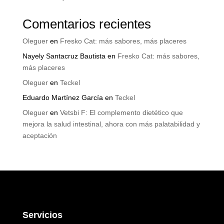
Comentarios recientes
Oleguer
en
Fresko Cat: más sabores, más placeres
Nayely Santacruz Bautista
en
Fresko Cat: más sabores,
más placeres
Oleguer
en
Teckel
Eduardo Martínez García
en
Teckel
Oleguer
en
Vetsbi F: El complemento dietético que
mejora la salud intestinal, ahora con más palatabilidad y
aceptación
Servicios