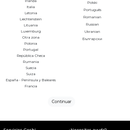
Irlanda
blog
Polski
Italia
Português
Letonia
FAQs
Romanian
Liechtenstein
Russian
Lituania
Calculadora de raciones
Luxemburg
Ukranian
Otra zona
Български
Polonia
Portugal
República Checa
Rumania
Suecia
Suiza
España - Península y Baleares
Francia
Continuar