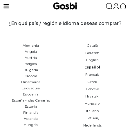
Puntos de venta
¿En qué país / región e idioma deseas comprar?
Perros
Alemania
Català
Gatos
Angola
Deutsch
Austria
Soluciones Veterinarias
English
Belgica
Español
Bulgaria
Nosotros
Français
Croacia
Greek
Dinamarca
Filosofía
Eslovaquia
Hebrew
Eslovenia
Sostenibilidad
Hrvatski
España - Islas Canarias
Hungary
Estonia
Impacto Social
Italiano
Finlandia
Lietuvių
Holanda
Community
Hungría
Nederlands