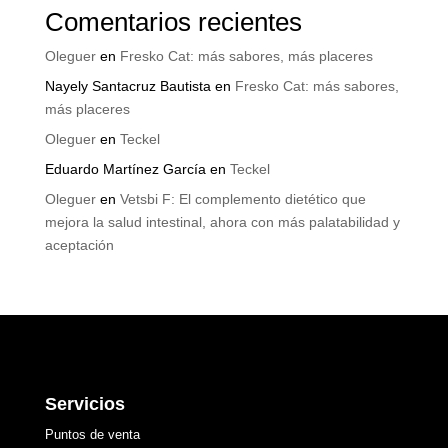
Comentarios recientes
Oleguer
en
Fresko Cat: más sabores, más placeres
Nayely Santacruz Bautista
en
Fresko Cat: más sabores,
más placeres
Oleguer
en
Teckel
Eduardo Martínez García
en
Teckel
Oleguer
en
Vetsbi F: El complemento dietético que
mejora la salud intestinal, ahora con más palatabilidad y
aceptación
Servicios
Puntos de venta