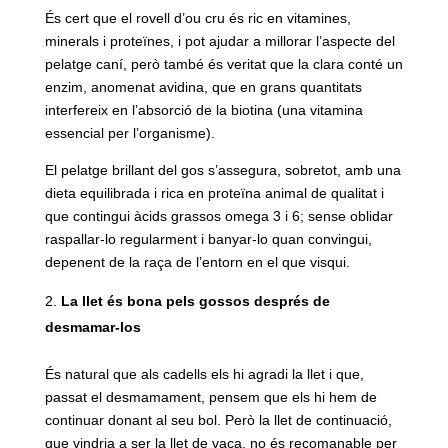
És cert que el rovell d’ou cru és ric en vitamines,
minerals i proteïnes, i pot ajudar a millorar l’aspecte del
pelatge caní, però també és veritat que la clara conté un
enzim, anomenat avidina, que en grans quantitats
interfereix en l’absorció de la biotina (una vitamina
essencial per l’organisme).
El pelatge brillant del gos s’assegura, sobretot, amb una
dieta equilibrada i rica en proteïna animal de qualitat i
que contingui àcids grassos omega 3 i 6; sense oblidar
raspallar-lo regularment i banyar-lo quan convingui,
depenent de la raça de l’entorn en el que visqui.
La llet és bona pels gossos després de
desmamar-los
És natural que als cadells els hi agradi la llet i que,
passat el desmamament, pensem que els hi hem de
continuar donant al seu bol. Però la llet de continuació,
que vindria a ser la llet de vaca, no és recomanable per