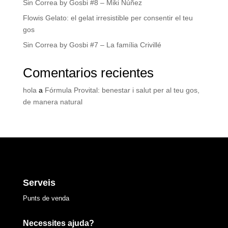
Sin Correa by Gosbi #8 – Miki Núñez
Flowis Gelato: el gelat irresistible per consentir el teu
gos
Sin Correa by Gosbi #7 – La família Crivillé
Comentarios recientes
hola
a
Fórmula Provital: benestar i salut per al teu gos,
de manera natural
Serveis
Punts de venda
Necessites ajuda?