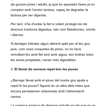
als gossos joves i adults, ja que en aquestes fases ja no
compten amb l’enzim lactasa, capaç de degradar la
lactosa per ser digerida.
Per tant, s’ha d’evitar la llet si volem protegir-los de
diversos trastorns digestius, tals com flatulències, vòmits
i diarrea.
Si desitges hidratar algun aliment apte per al teu gos
jove, com unes croquetes de pinso, no ho facis
remullant-les amb llet sinó amb aigua; així tindran totes
les seves propietats i seran més digestibles.
El llevat de cervesa repel·leix les puces
¿Barrejar llevat amb el pinso del nostre gos ajuda a
repel·lir les puces? Aquest és un altre dels mites que
encara persisteixen relacionats amb l’alimentació
canina.
La creença arrenca de diversos estudis en els que es va