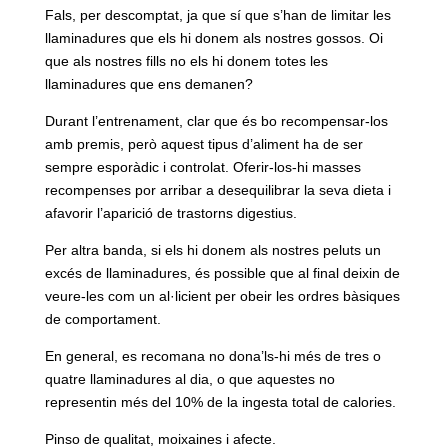
Fals, per descomptat, ja que sí que s’han de limitar les
llaminadures que els hi donem als nostres gossos. Oi
que als nostres fills no els hi donem totes les
llaminadures que ens demanen?
Durant l’entrenament, clar que és bo recompensar-los
amb premis, però aquest tipus d’aliment ha de ser
sempre esporàdic i controlat. Oferir-los-hi masses
recompenses por arribar a desequilibrar la seva dieta i
afavorir l’aparició de trastorns digestius.
Per altra banda, si els hi donem als nostres peluts un
excés de llaminadures, és possible que al final deixin de
veure-les com un al·licient per obeir les ordres bàsiques
de comportament.
En general, es recomana no dona’ls-hi més de tres o
quatre llaminadures al dia, o que aquestes no
representin més del 10% de la ingesta total de calories.
Pinso de qualitat, moixaines i afecte.