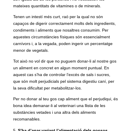
mateixes quantitats de vitamines o de minerals.
Tenen un intestí més curt, raó per la qual no són
capaços de digerir correctament molts dels ingredients,
condiments i aliments que nosaltres consumim. Per
aquestes circumstàncies físiques són essencialment
carnívors i, a la vegada, poden ingerir un percentatge
menor de vegetals.
Tot això no vol dir que no puguem donar-li al nostre gos
un aliment en concret en algun moment puntual. En
aquest cas s’ha de controlar l’excés de sals i sucres,
que són molt perjudicials pel sistema digestiu caní, per
la seva dificultat per metabolitzar-los.
Per no donar al teu gos cap aliment que el perjudiqui, és
bona idea demanar-li al veterinari una llista de les
substàncies vetades i una altra dels aliments
recomanables.
S’ha d’anar variant l’alimentació dels gossos