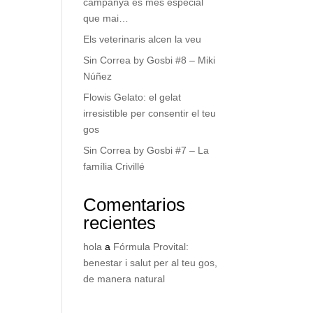
campanya és més especial
que mai…
Els veterinaris alcen la veu
Sin Correa by Gosbi #8 – Miki
Núñez
Flowis Gelato: el gelat
irresistible per consentir el teu
gos
Sin Correa by Gosbi #7 – La
família Crivillé
Comentarios
recientes
hola
a
Fórmula Provital:
benestar i salut per al teu gos,
de manera natural