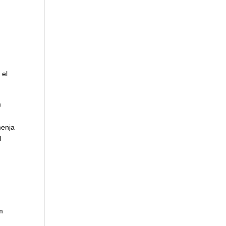
 el
a
menja
l
m