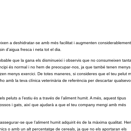
deixen a deshidratar-se amb més facilitat i augmenten considerablement
 d’aigua fresca i neta tot el dia.
obable que la gana els disminueixi i observis que no consumeixen tant
rincipi és normal i no hem de preocupar-nos, ja que també tenen menys
tzen menys exercici. De totes maneres, si consideres que el teu pelut 
ho amb la teva clínica veterinària de referència per descartar qualsevo
 peluts a l’estiu és a través de l’aliment humit. A més, aquest tipus
gossos i gats, així que ajudarà a que el teu company mengi amb més
assegurar-se que l’aliment humit adquirit és de la màxima qualitat. He
ics o amb un alt percentatge de cereals, ja que no els aportaran els