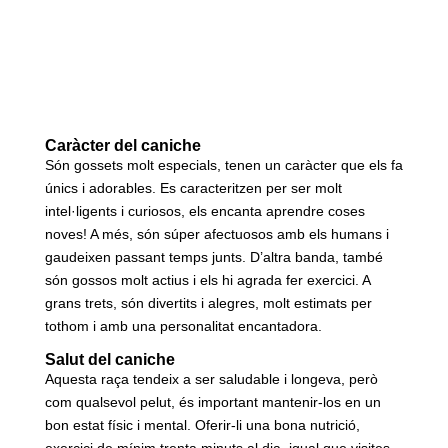
Caràcter del caniche
Són gossets molt especials, tenen un caràcter que els fa
únics i adorables. Es caracteritzen per ser molt
intel·ligents i curiosos, els encanta aprendre coses
noves! A més, són súper afectuosos amb els humans i
gaudeixen passant temps junts. D’altra banda, també
són gossos molt actius i els hi agrada fer exercici. A
grans trets, són divertits i alegres, molt estimats per
tothom i amb una personalitat encantadora.
Salut del caniche
Aquesta raça tendeix a ser saludable i longeva, però
com qualsevol pelut, és important mantenir-los en un
bon estat físic i mental. Oferir-li una bona nutrició,
exercici de mínim trenta minuts al dia, igual que visites