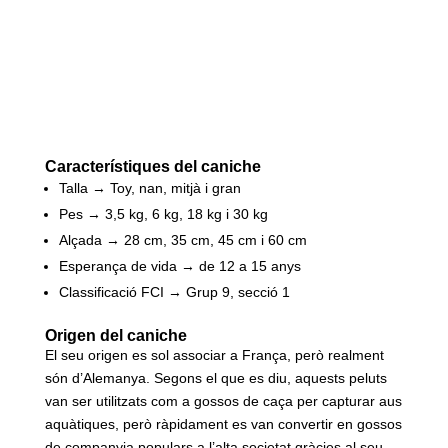
Característiques del caniche
Talla → Toy, nan, mitjà i gran
Pes → 3,5 kg, 6 kg, 18 kg i 30 kg
Alçada → 28 cm, 35 cm, 45 cm i 60 cm
Esperança de vida → de 12 a 15 anys
Classificació FCI → Grup 9, secció 1
Origen del caniche
El seu origen es sol associar a França, però realment
són d’Alemanya. Segons el que es diu, aquests peluts
van ser utilitzats com a gossos de caça per capturar aus
aquàtiques, però ràpidament es van convertir en gossos
de companyia populars a l’alta societat gràcies al seu