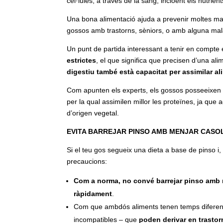
cèl·lules, a través de la sang, incloent els nutrient
Una bona alimentació ajuda a prevenir moltes mala
gossos amb trastorns, sèniors, o amb alguna malal
Un punt de partida interessant a tenir en compte 
estrictes
, el que significa que precisen d’una al
digestiu també està capacitat per assimilar al
Com apunten els experts, els gossos posseeixen u
per la qual assimilen millor les proteïnes, ja q
d’origen vegetal.
EVITA BARREJAR PINSO AMB MENJAR CASO
Si el teu gos segueix una dieta a base de pinso i,
precaucions:
Com a norma, no convé barrejar pinso amb m
ràpidament
.
Com que ambdós aliments tenen temps diferents 
incompatibles – que
poden derivar en trastor