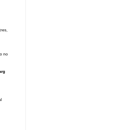
tres,
 o no
arg
l