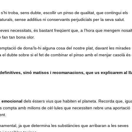
’hi troba, sens dubte, escollir un pinso de qualitat, que contingui els
turals, sense additius ni conservants perjudicials per la seva salut.
 seves necessitats, és bastant freqüent que, a l’hora que mengem nosal
 fan tan bona olor.
a temptació de dona’ls-hi alguna cosa del nostre plat, davant les mirades
a el dubte sobre si el fet de combinar el pinso amb el menjar casolà és
definitives, sinó matisos i recomanacions, que us explicarem al ll
 i emocional
dels éssers vius que habiten el planeta. Recorda que, igua
s compta amb milions de cèl·lules que necessiten rebre una aportació
ent.
fonamental, ja que determina les substàncies que arribaran a les seves