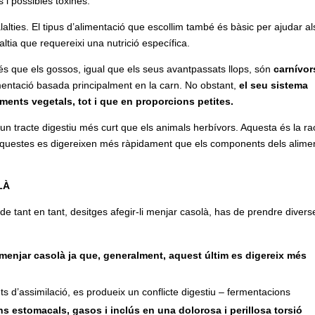
s i possibles toxines.
lties. El tipus d’alimentació que escollim també és bàsic per ajudar al
tia que requereixi una nutrició específica.
és que els gossos, igual que els seus avantpassats llops, són
carnívor
imentació basada principalment en la carn. No obstant,
el seu sistema
iments vegetals, tot i que en proporcions petites.
n tracte digestiu més curt que els animals herbívors. Aquesta és la ra
ue aquestes es digereixen més ràpidament que els components dels alime
LÀ
 de tant en tant, desitges afegir-li menjar casolà, has de prendre divers
enjar casolà ja que, generalment, aquest últim es digereix més
d’assimilació, es produeix un conflicte digestiu – fermentacions
ns estomacals, gasos i inclús en una dolorosa i perillosa torsió