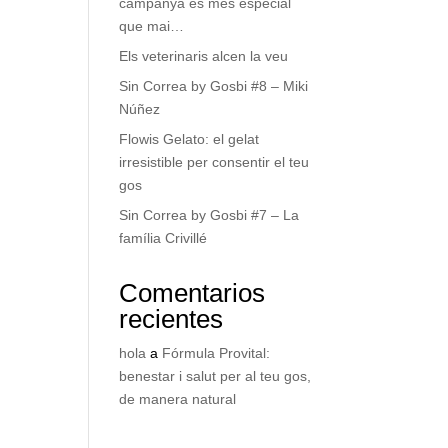
campanya és més especial
que mai…
Els veterinaris alcen la veu
Sin Correa by Gosbi #8 – Miki
Núñez
Flowis Gelato: el gelat
irresistible per consentir el teu
gos
Sin Correa by Gosbi #7 – La
família Crivillé
Comentarios
recientes
hola
a
Fórmula Provital:
benestar i salut per al teu gos,
de manera natural