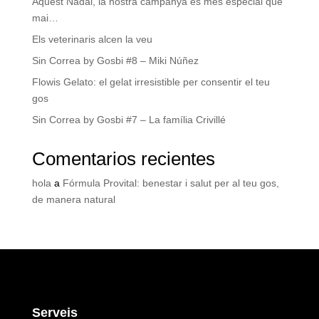
Aquest Nadal, la nostra campanya és més especial que
mai…
Els veterinaris alcen la veu
Sin Correa by Gosbi #8 – Miki Núñez
Flowis Gelato: el gelat irresistible per consentir el teu
gos
Sin Correa by Gosbi #7 – La família Crivillé
Comentarios recientes
hola
a
Fórmula Provital: benestar i salut per al teu gos,
de manera natural
Serveis