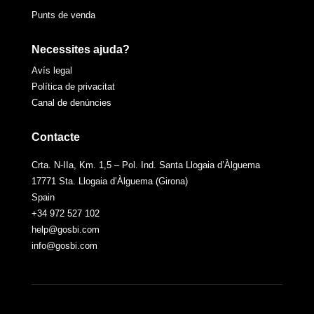
Punts de venda
Necessites ajuda?
Avís legal
Política de privacitat
Canal de denúncies
Contacte
Crta. N-IIa, Km. 1,5 – Pol. Ind. Santa Llogaia d’Àlguema
17771 Sta. Llogaia d’Àlguema (Girona)
Spain
+34 972 527 102
help@gosbi.com
info@gosbi.com