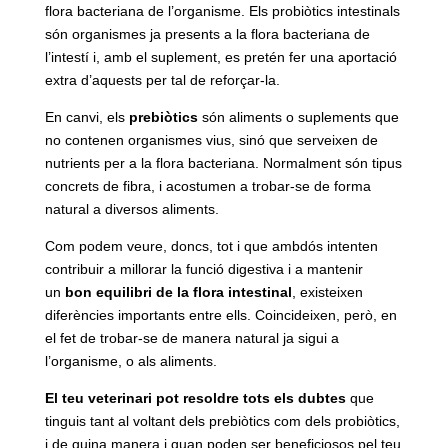
flora bacteriana de l’organisme. Els probiòtics intestinals
són organismes ja presents a la flora bacteriana de
l’intestí i, amb el suplement, es pretén fer una aportació
extra d’aquests per tal de reforçar-la.
En canvi, els
prebiòtics
són aliments o suplements que
no contenen organismes vius, sinó que serveixen de
nutrients per a la flora bacteriana. Normalment són tipus
concrets de fibra, i acostumen a trobar-se de forma
natural a diversos aliments.
Com podem veure, doncs, tot i que ambdós intenten
contribuir a millorar la funció digestiva i a mantenir
un
bon equilibri de la flora intestinal
, existeixen
diferències importants entre ells. Coincideixen, però, en
el fet de trobar-se de manera natural ja sigui a
l’organisme, o als aliments.
El teu veterinari pot resoldre tots els dubtes
que
tinguis tant al voltant dels prebiòtics com dels probiòtics,
i de quina manera i quan poden ser beneficiosos pel teu