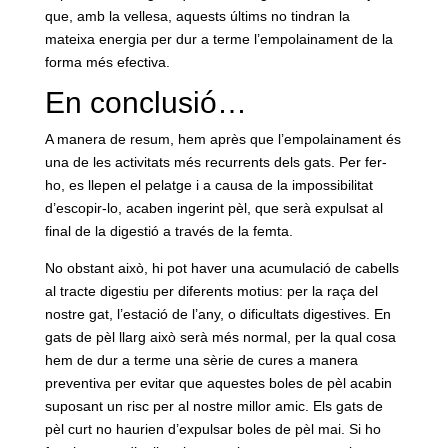
que, amb la vellesa, aquests últims no tindran la
mateixa energia per dur a terme l’empolainament de la
forma més efectiva.
En conclusió…
A manera de resum, hem après que l’empolainament és
una de les activitats més recurrents dels gats. Per fer-
ho, es llepen el pelatge i a causa de la impossibilitat
d’escopir-lo, acaben ingerint pèl, que serà expulsat al
final de la digestió a través de la femta.
No obstant això, hi pot haver una acumulació de cabells
al tracte digestiu per diferents motius: per la raça del
nostre gat, l’estació de l’any, o dificultats digestives. En
gats de pèl llarg això serà més normal, per la qual cosa
hem de dur a terme una sèrie de cures a manera
preventiva per evitar que aquestes boles de pèl acabin
suposant un risc per al nostre millor amic. Els gats de
pèl curt no haurien d’expulsar boles de pèl mai. Si ho