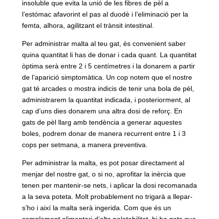
insoluble que evita la unió de les fibres de pèl a
l’estómac afavorint el pas al duodè i l’eliminació per la
femta, alhora, agilitzant el trànsit intestinal.
Per administrar malta al teu gat, és convenient saber
quina quantitat li has de donar i cada quant. La quantitat
òptima serà entre 2 i 5 centímetres i la donarem a partir
de l’aparició simptomàtica. Un cop notem que el nostre
gat té arcades o mostra indicis de tenir una bola de pèl,
administrarem la quantitat indicada, i posteriorment, al
cap d’uns dies donarem una altra dosi de reforç. En
gats de pèl llarg amb tendència a generar aquestes
boles, podrem donar de manera recurrent entre 1 i 3
cops per setmana, a manera preventiva.
Per administrar la malta, es pot posar directament al
menjar del nostre gat, o si no, aprofitar la inèrcia que
tenen per mantenir-se nets, i aplicar la dosi recomanada
a la seva poteta. Molt probablement no trigarà a llepar-
s’ho i així la malta serà ingerida. Com que és un
complement alimentari d’alta palatabilitat, hi ha gats que