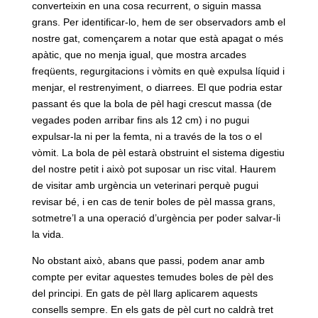
converteixin en una cosa recurrent, o siguin massa
grans. Per identificar-lo, hem de ser observadors amb el
nostre gat, començarem a notar que està apagat o més
apàtic, que no menja igual, que mostra arcades
freqüents, regurgitacions i vòmits en què expulsa líquid i
menjar, el restrenyiment, o diarrees. El que podria estar
passant és que la bola de pèl hagi crescut massa (de
vegades poden arribar fins als 12 cm) i no pugui
expulsar-la ni per la femta, ni a través de la tos o el
vòmit. La bola de pèl estarà obstruint el sistema digestiu
del nostre petit i això pot suposar un risc vital. Haurem
de visitar amb urgència un veterinari perquè pugui
revisar bé, i en cas de tenir boles de pèl massa grans,
sotmetre’l a una operació d’urgència per poder salvar-li
la vida.
No obstant això, abans que passi, podem anar amb
compte per evitar aquestes temudes boles de pèl des
del principi. En gats de pèl llarg aplicarem aquests
consells sempre. En els gats de pèl curt no caldrà tret