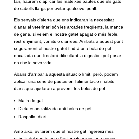
fan, haurem d’aplicar les mateixes pautes que els gats
de cabells llargs per evitar qualsevol perill.
Els senyals d’alerta que ens indicaran la necessitat
d’anar al veterinari són les arcades freqüents, la manca
de gana, si veiem el nostre gatet apagat o més feble,
restrenyiment, vòmits o diarrees. Arribats a aquest punt
segurament el nostre gatet tindrà una bola de pèl
encallada que li estarà dificultant la digestió i pot posar
en risc la seva vida.
Abans d’arribar a aquesta situació límit, però, podem
aplicar una sèrie de pautes en l’alimentació i hàbits
diaris que ajudaran a prevenir les boles de pèl:
Malta de gat
Dieta especialitzada anti boles de pèl
Raspallat diari
Amb això, evitarem que el nostre gat ingereixi més
cabells del que hauria d’evitar situacions que puguin