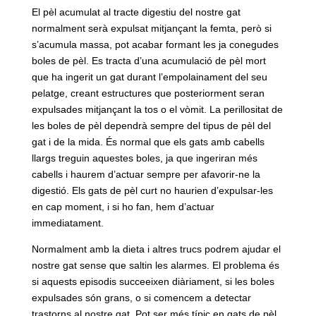
El pèl acumulat al tracte digestiu del nostre gat
normalment serà expulsat mitjançant la femta, però si
s’acumula massa, pot acabar formant les ja conegudes
boles de pèl. Es tracta d’una acumulació de pèl mort
que ha ingerit un gat durant l’empolainament del seu
pelatge, creant estructures que posteriorment seran
expulsades mitjançant la tos o el vòmit. La perillositat de
les boles de pèl dependrà sempre del tipus de pèl del
gat i de la mida. És normal que els gats amb cabells
llargs treguin aquestes boles, ja que ingeriran més
cabells i haurem d’actuar sempre per afavorir-ne la
digestió. Els gats de pèl curt no haurien d’expulsar-les
en cap moment, i si ho fan, hem d’actuar
immediatament.
Normalment amb la dieta i altres trucs podrem ajudar el
nostre gat sense que saltin les alarmes. El problema és
si aquests episodis succeeixen diàriament, si les boles
expulsades són grans, o si comencem a detectar
trastorns al nostre gat. Pot ser més típic en gats de pèl