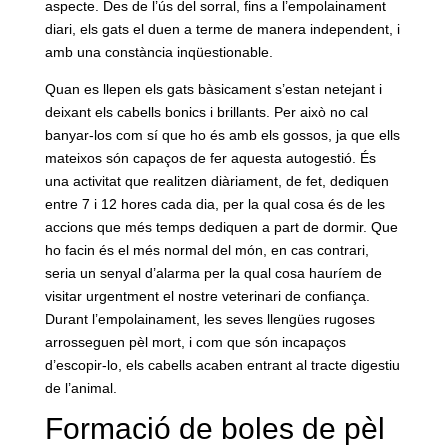
aspecte. Des de l’ús del sorral, fins a l’empolainament
diari, els gats el duen a terme de manera independent, i
amb una constància inqüestionable.
Quan es llepen els gats bàsicament s’estan netejant i
deixant els cabells bonics i brillants. Per això no cal
banyar-los com sí que ho és amb els gossos, ja que ells
mateixos són capaços de fer aquesta autogestió. És
una activitat que realitzen diàriament, de fet, dediquen
entre 7 i 12 hores cada dia, per la qual cosa és de les
accions que més temps dediquen a part de dormir. Que
ho facin és el més normal del món, en cas contrari,
seria un senyal d’alarma per la qual cosa hauríem de
visitar urgentment el nostre veterinari de confiança.
Durant l’empolainament, les seves llengües rugoses
arrosseguen pèl mort, i com que són incapaços
d’escopir-lo, els cabells acaben entrant al tracte digestiu
de l’animal.
Formació de boles de pèl