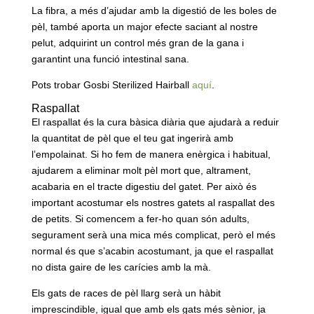
La fibra, a més d’ajudar amb la digestió de les boles de
pèl, també aporta un major efecte saciant al nostre
pelut, adquirint un control més gran de la gana i
garantint una funció intestinal sana.
Pots trobar Gosbi Sterilized Hairball
aquí
.
Raspallat
El raspallat és la cura bàsica diària que ajudarà a reduir
la quantitat de pèl que el teu gat ingerirà amb
l’empolainat. Si ho fem de manera enèrgica i habitual,
ajudarem a eliminar molt pèl mort que, altrament,
acabaria en el tracte digestiu del gatet. Per això és
important acostumar els nostres gatets al raspallat des
de petits. Si comencem a fer-ho quan són adults,
segurament serà una mica més complicat, però el més
normal és que s’acabin acostumant, ja que el raspallat
no dista gaire de les carícies amb la mà.
Els gats de races de pèl llarg serà un hàbit
imprescindible, igual que amb els gats més sènior, ja