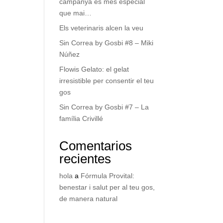
campanya és més especial
que mai…
Els veterinaris alcen la veu
Sin Correa by Gosbi #8 – Miki
Núñez
Flowis Gelato: el gelat
irresistible per consentir el teu
gos
Sin Correa by Gosbi #7 – La
família Crivillé
Comentarios
recientes
hola
a
Fórmula Provital:
benestar i salut per al teu gos,
de manera natural