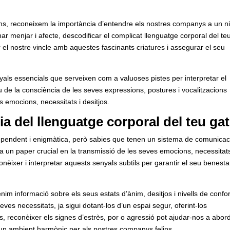
lins, reconeixem la importància d’entendre els nostres companys a un ni
r menjar i afecte, descodificar el complicat llenguatge corporal del te
r el nostre vincle amb aquestes fascinants criatures i assegurar el seu
nyals essencials que serveixen com a valuoses pistes per interpretar el
iu de la consciència de les seves expressions, postures i vocalitzacions
s emocions, necessitats i desitjos.
 del llenguatge corporal del teu gat
dependent i enigmàtica, però sabies que tenen un sistema de comunicac
ga un paper crucial en la transmissió de les seves emocions, necessitats
nèixer i interpretar aquests senyals subtils per garantir el seu benestar
nim informació sobre els seus estats d’ànim, desitjos i nivells de confor
s necessitats, ja sigui dotant-los d’un espai segur, oferint-los
 més, reconèixer els signes d’estrès, por o agressió pot ajudar-nos a abor
un ambient harmònic per als nostres companys felins.