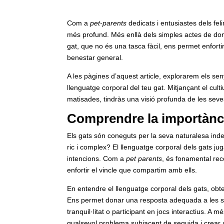
Com a
pet-parents
dedicats i entusiastes dels fe
més profund. Més enllà dels simples actes de dona
gat, que no és una tasca fàcil, ens permet enforti
benestar general.
A les pàgines d’aquest article, explorarem els se
llenguatge corporal del teu gat. Mitjançant el cult
matisades, tindràs una visió profunda de les seve
Comprendre la importància
Els gats són coneguts per la seva naturalesa in
ric i complex? El llenguatge corporal dels gats ju
intencions. Com a
pet parents
, és fonamental reco
enfortir el vincle que compartim amb ells.
En entendre el llenguatge corporal dels gats, obte
Ens permet donar una resposta adequada a les seve
tranquil·litat o participant en jocs interactius. A
qualsevol problema subjacent de seguida i crear 