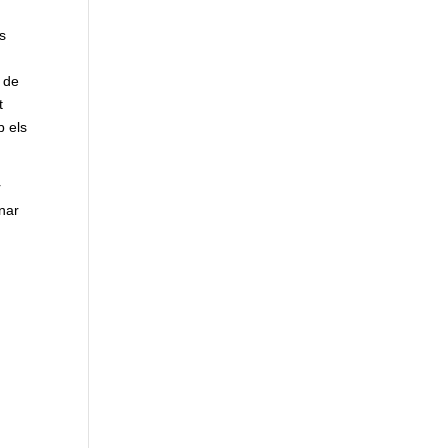
ls
s de
t
b els
r
onar