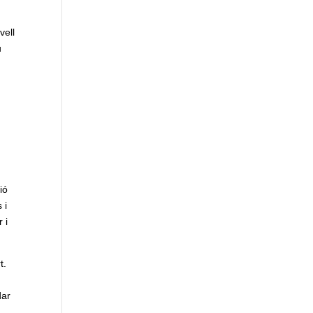
vell
u
ió
 i
 i
t.
dar