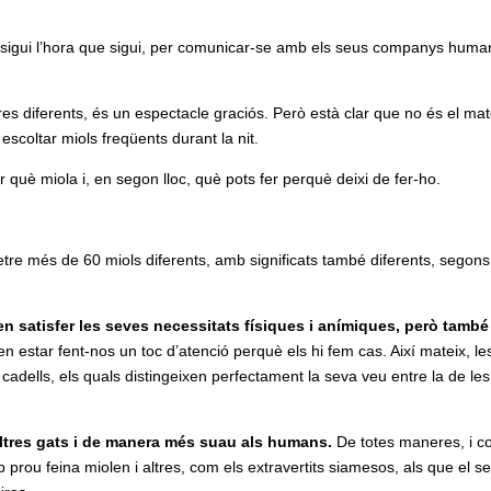
n, sigui l’hora que sigui, per comunicar-se amb els seus companys huma
res diferents, és un espectacle graciós. Però està clar que no és el mat
 escoltar miols freqüents durant la nit.
 què miola i, en segon lloc, què pots fer perquè deixi de fer-ho.
tre més de 60 miols diferents, amb significats també diferents, segons
en satisfer les seves necessitats físiques i anímiques, però també
n estar fent-nos un toc d’atenció perquè els hi fem cas. Així mateix, le
 cadells, els quals distingeixen perfectament la seva veu entre la de les
altres gats i de manera més suau als humans.
De totes maneres, i 
rou feina miolen i altres, com els extravertits siamesos, als que el s