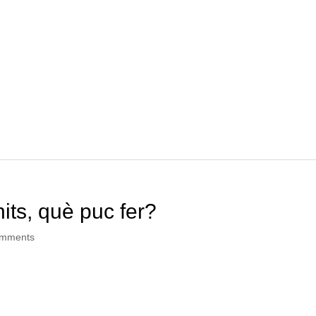
nits, què puc fer?
omments