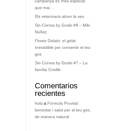
campanya és més especial
que mai…
Els veterinaris alcen la veu
Sin Correa by Gosbi #8 – Miki
Núñez
Flowis Gelato: el gelat
irresistible per consentir el teu
gos
Sin Correa by Gosbi #7 – La
família Crivillé
Comentarios
recientes
hola
a
Fórmula Provital:
benestar i salut per al teu gos,
de manera natural