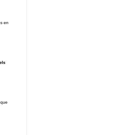
és en
els
e que