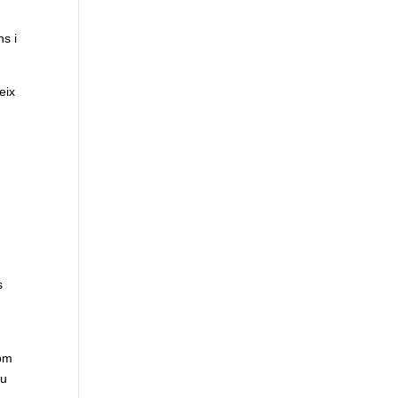
ns i
eix
s
com
eu