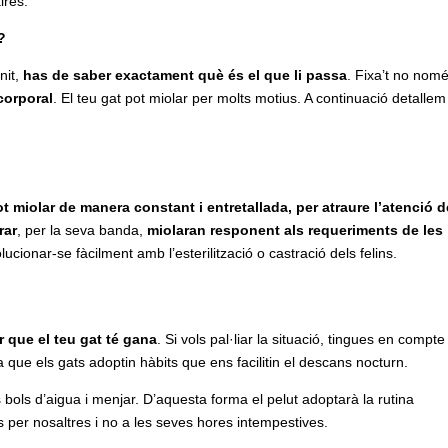
ires.
?
nit,
has de saber exactament què és el que li passa
. Fixa’t no nom
corporal
. El teu gat pot miolar per molts motius. A continuació detallem
t miolar de manera constant i entretallada, per atraure l’atenció d
rar
, per la seva banda,
miolaran responent als requeriments de les
lucionar-se fàcilment amb l’esterilització o castració dels felins.
r que el teu gat té gana
. Si vols pal·liar la situació, tingues en compt
 a que els gats adoptin hàbits que ens facilitin el descans nocturn.
s bols d’aigua i menjar. D’aquesta forma el pelut adoptarà la rutina
s per nosaltres i no a les seves hores intempestives.