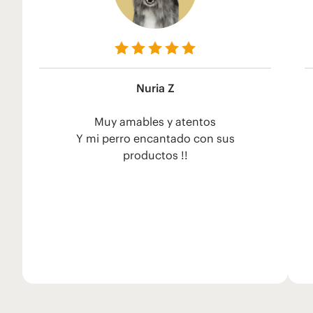
Nuria Z
Muy amables y atentos
Y mi perro encantado con sus
productos !!