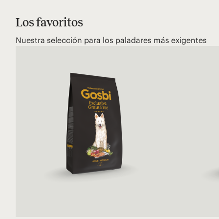
Los favoritos
Nuestra selección para los paladares más exigentes