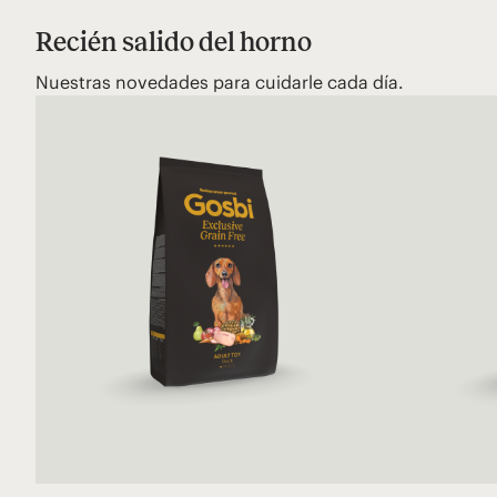
Recién salido del horno
Nuestras novedades para cuidarle cada día.