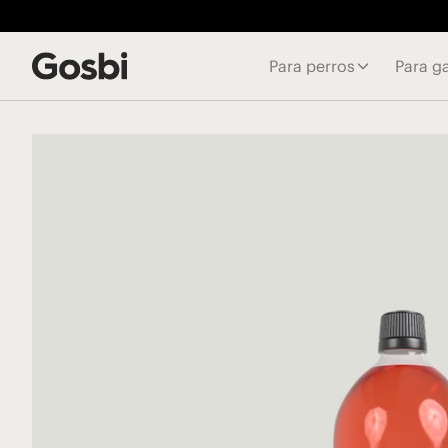
Para perros
Para g