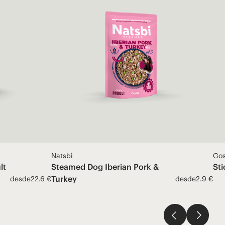
Natsbi
Gos
lt
Steamed Dog Iberian Pork &
St
Turkey
desde
22.6 €
desde
2.9 €