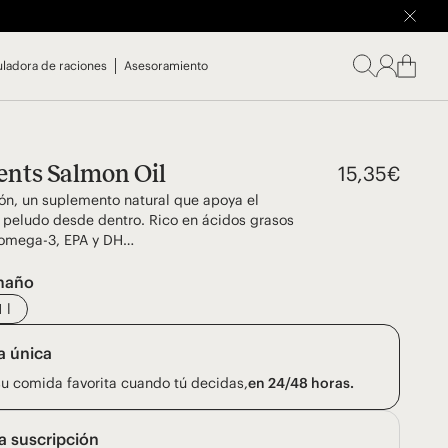
uladora de raciones
Asesoramiento
nts Salmon Oil
15,35
€
ón, un suplemento natural que apoya el
u peludo desde dentro. Rico en ácidos grasos
(omega-3, EPA y DH…
maño
1 l
 única
u comida favorita cuando tú decidas,
en 24/48 horas.
a suscripción