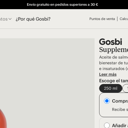
Envío gratuito en pedidos superiores a 30 €
atos
¿Por qué Gosbi?
Puntos de venta
Calc
Suppleme
Aceite de salm
bienestar de t
e insaturados 
Leer más
Escoge el ta
250 ml
Compra
Recibe s
Añadir 