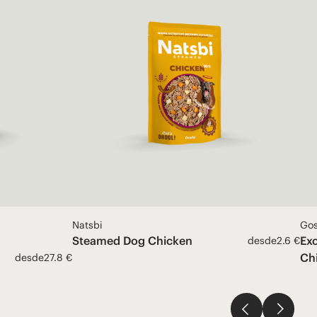
Natsbi
Gos
Steamed Dog Chicken
Ex
desde
2.6 €
Ch
desde
27.8 €