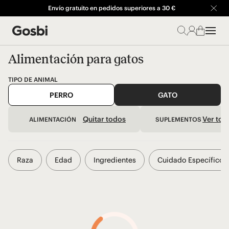
Envío gratuito en pedidos superiores a 30 €
Alimentación para gatos
TIPO DE ANIMAL
PERRO
GATO
Quitar todos
Ver tod
ALIMENTACIÓN
SUPLEMENTOS
Leche materna
Raza
Edad
Ingredientes
Cuidado Específico
Completa
Malta
Complementaria
Aceite de salm
Al vapor