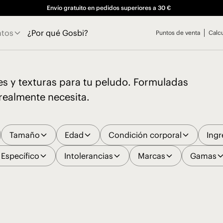
Envío gratuito en pedidos superiores a 30 €
atos
¿Por qué Gosbi?
Puntos de venta
Calc
es y texturas para tu peludo. Formuladas
realmente necesita.
Tamaño
Edad
Condición corporal
Ingr
Específico
Intolerancias
Marcas
Gamas