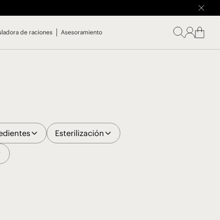
uladora de raciones
Asesoramiento
edientes
Esterilización