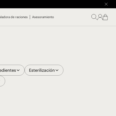
uladora de raciones
Asesoramiento
edientes
Esterilización