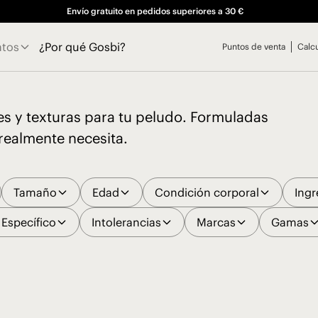
Envío gratuito en pedidos superiores a 30 €
atos
¿Por qué Gosbi?
Puntos de venta
Calc
es y texturas para tu peludo. Formuladas
realmente necesita.
Tamaño
Edad
Condición corporal
Ingr
Específico
Intolerancias
Marcas
Gamas