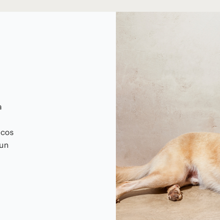
a
icos
 un