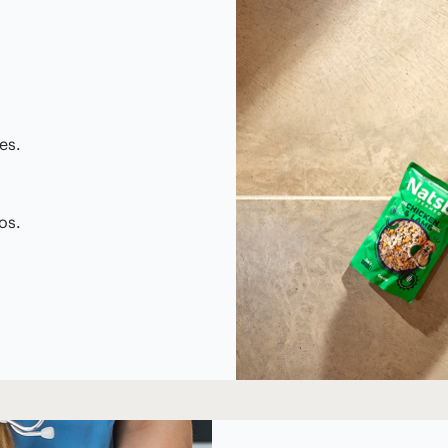
es.
n
os.