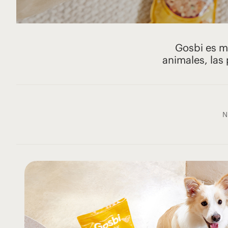
¿Por qué Gosbi
Gosbi es m
animales, las
CUIDAR BIEN IMPORTA
N
¿Por qué gosbi? Nuestros mundos