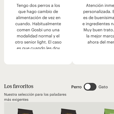
Tengo dos perros a los
Atención inme
que hago cambio de
personalizada. 
alimentación de vez en
es de buenísima
cuando. Habitualmente
e ingredientes n
comen Gosbi uno una
Muy buen trato.
modalidad normal y el
la mejor marc
otro senior light. El caso
ahora del me
es que cuando les doy
otra cosa que no sea
Gosbi, me dicen que me
lo coma yo...
Los favoritos
Perro
Gato
Nuestra selección para los paladares
más exigentes