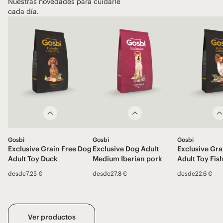
Nuestras novedades para cuidarle
cada día.
Gosbi
Gosbi
Gosbi
Exclusive Grain Free Dog
Exclusive Dog Adult
Exclusive Gra
Adult Toy Duck
Medium Iberian pork
Adult Toy Fis
desde
7.25 €
desde
27.8 €
desde
22.6 €
Ver productos