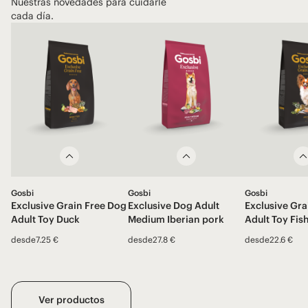
Nuestras novedades para cuidarle
cada día.
Gosbi
Gosbi
Gosbi
Exclusive Grain Free Dog
Exclusive Dog Adult
Exclusive Gra
Adult Toy Duck
Medium Iberian pork
Adult Toy Fis
desde
7.25 €
desde
27.8 €
desde
22.6 €
Ver productos