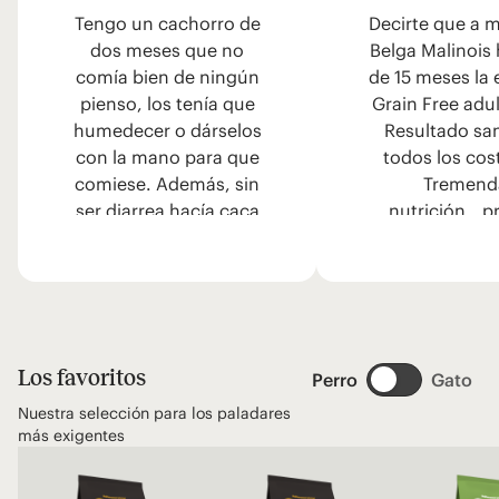
Tengo un cachorro de
Decirte que a m
dos meses que no
Belga Malinois
comía bien de ningún
de 15 meses la
pienso, los tenía que
Grain Free adu
humedecer o dárselos
Resultado sa
con la mano para que
todos los cos
comiese. Además, sin
Tremend
ser diarrea hacía caca
nutrición...p
muy blanda. Compré el
calidad en líne
Exclusive para
un product
cachorros en una tienda
bueno. Gracias
de Roses y le encanta, y
las heces ahora se ven
normales. También se ve
Los favoritos
Perro
Gato
el pelo muchísimo más
Nuestra selección para los paladares
brillante.
más exigentes