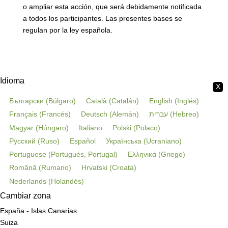
o ampliar esta acción, que será debidamente notificada
a todos los participantes. Las presentes bases se
regulan por la ley española.
Idioma
X
Български
(
Búlgaro
)
Català
(
Catalán
)
English
(
Inglés
)
Français
(
Francés
)
Deutsch
(
Alemán
)
עברית
(
Hebreo
)
Magyar
(
Húngaro
)
Italiano
Polski
(
Polaco
)
Русский
(
Ruso
)
Español
Українська
(
Ucraniano
)
Portuguese
(
Portugués, Portugal
)
Ελληνικά
(
Griego
)
Română
(
Rumano
)
Hrvatski
(
Croata
)
Nederlands
(
Holandés
)
Cambiar zona
España - Islas Canarias
Suiza