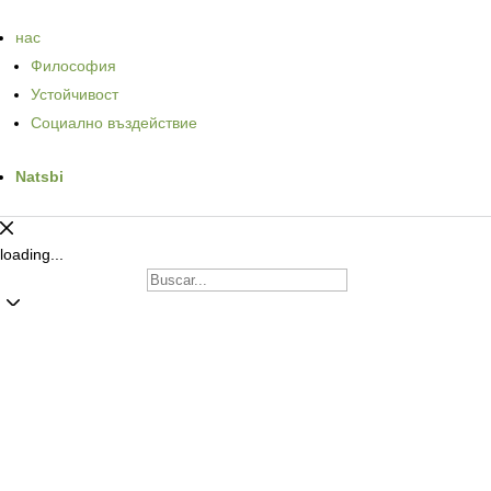
нас
Философия
Устойчивост
Социално въздействие
Natsbi
loading...
Dog
Cat
Products