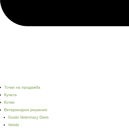
Точки на продажба
Кучета
Котки
Ветеринарни решения
Gosbi Veterinary Diets
Vetsbi