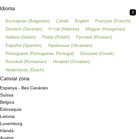
Idioma
X
Български
(
Bulgarian
)
Català
English
Français
(
French
)
Deutsch
(
German
)
עברית
(
Hebrew
)
Magyar
(
Hungarian
)
Italiano
(
Italian
)
Polski
(
Polish
)
Русский
(
Russian
)
Español
(
Spanish
)
Українська
(
Ukrainian
)
Portuguese
(
Portuguese, Portugal
)
Ελληνικά
(
Greek
)
Română
(
Romanian
)
Hrvatski
(
Croatian
)
Nederlands
(
Dutch
)
Canviar zona
Espanya - Illes Canàries
Suïssa
Belgica
Eslovaquia
Letonia
Luxemburg
Irlanda
Austria