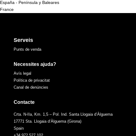
España - Península y Baleares
France
Serveis
Punts de venda
Necessites ajuda?
Avís legal
Política de privacitat
Canal de denúncies
Contacte
Crta. N-IIa, Km. 1,5 – Pol. Ind. Santa Llogaia d’Àlguema
17771 Sta. Llogaia d’Àlguema (Girona)
Spain
+34 972 527 102