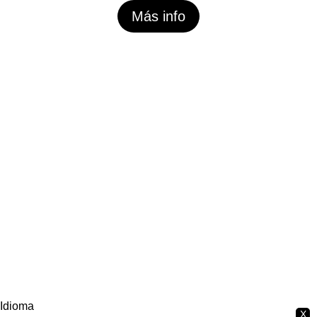
Más info
Idioma
X