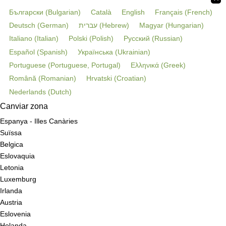
Български
(
Bulgarian
)
Català
English
Français
(
French
)
Deutsch
(
German
)
עברית
(
Hebrew
)
Magyar
(
Hungarian
)
Italiano
(
Italian
)
Polski
(
Polish
)
Русский
(
Russian
)
Español
(
Spanish
)
Українська
(
Ukrainian
)
Portuguese
(
Portuguese, Portugal
)
Ελληνικά
(
Greek
)
Română
(
Romanian
)
Hrvatski
(
Croatian
)
Nederlands
(
Dutch
)
Canviar zona
Espanya - Illes Canàries
Suïssa
Belgica
Eslovaquia
Letonia
Luxemburg
Irlanda
Austria
Eslovenia
Holanda