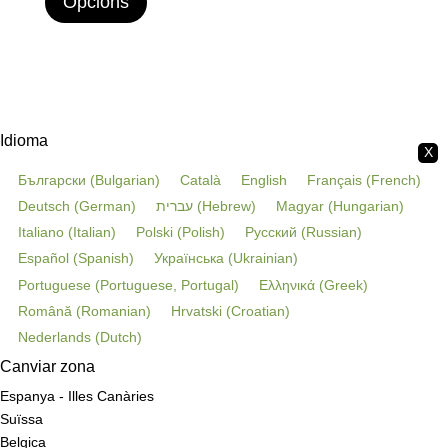
Opcions
Idioma
X
Български
(
Bulgarian
)
Català
English
Français
(
French
)
Deutsch
(
German
)
עברית
(
Hebrew
)
Magyar
(
Hungarian
)
Italiano
(
Italian
)
Polski
(
Polish
)
Русский
(
Russian
)
Español
(
Spanish
)
Українська
(
Ukrainian
)
Portuguese
(
Portuguese, Portugal
)
Ελληνικά
(
Greek
)
Română
(
Romanian
)
Hrvatski
(
Croatian
)
Nederlands
(
Dutch
)
Canviar zona
Espanya - Illes Canàries
Suïssa
Belgica