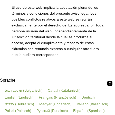
El uso de este web implica la aceptación plena de los
términos y condiciones del presente aviso legal. Los
posibles conflictos relativos a este web se regirán
exclusivamente por el derecho del Estado español. Toda
persona usuaria del web, independientemente de la
jurisdicción territorial desde la cual se produzca su
acceso, acepta el cumplimiento y respeto de estas
cláusulas con renuncia expresa a cualquier otro fuero
que le pudiera corresponder.
Sprache
X
Български
(
Bulgarisch
)
Català
(
Katalanisch
)
English
(
Englisch
)
Français
(
Französisch
)
Deutsch
עברית
(
Hebräisch
)
Magyar
(
Ungarisch
)
Italiano
(
Italienisch
)
Polski
(
Polnisch
)
Русский
(
Russisch
)
Español
(
Spanisch
)