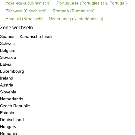
Українська
(
Ukrainisch
)
Portuguese
(
Portugiesisch, Portugal
)
Ελληνικά
(
Griechisch
)
Română
(
Rumänisch
)
Hrvatski
(
Kroatisch
)
Nederlands
(
Niederländisch
)
Zone wechseln
Spanien - Kanarische Inseln
Schweiz
Belgium
Slovakia
Latvia
Luxembourg
Ireland
Austria
Slovenia
Netherlands
Czech Republic
Estonia
Deutschland
Hungary
Romania