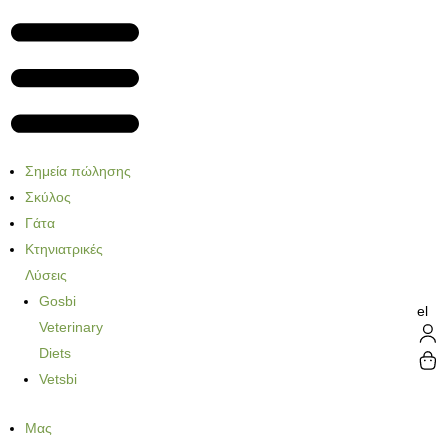
Σημεία πώλησης
Σκύλος
Γάτα
Κτηνιατρικές
Λύσεις
Gosbi
el
Veterinary
Diets
Vetsbi
Μας