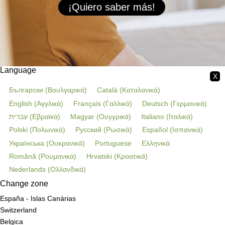
¡Quiero saber más!
Language
X
Български
(
Βουλγαρικά
)
Català
(
Καταλανικά
)
English
(
Αγγλικά
)
Français
(
Γαλλικά
)
Deutsch
(
Γερμανικά
)
עברית
(
Εβραϊκά
)
Magyar
(
Ουγγρικά
)
Italiano
(
Ιταλικά
)
Polski
(
Πολωνικά
)
Русский
(
Ρωσικά
)
Español
(
Ισπανικά
)
Українська
(
Ουκρανικά
)
Portuguese
Ελληνικά
Română
(
Ρουμανικά
)
Hrvatski
(
Κροατικά
)
Nederlands
(
Ολλανδικά
)
Change zone
España - Islas Canárias
Switzerland
Belgica