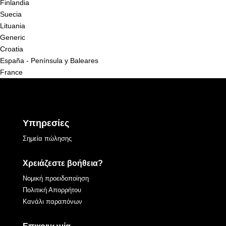
Finlandia
Suecia
Lituania
Generic
Croatia
España - Península y Baleares
France
Υπηρεσίες
Σημεία πώλησης
Χρειάζεστε βοήθεια?
Νομική προειδοποίηση
Πολιτική Απορρήτου
Κανάλι παραπόνων