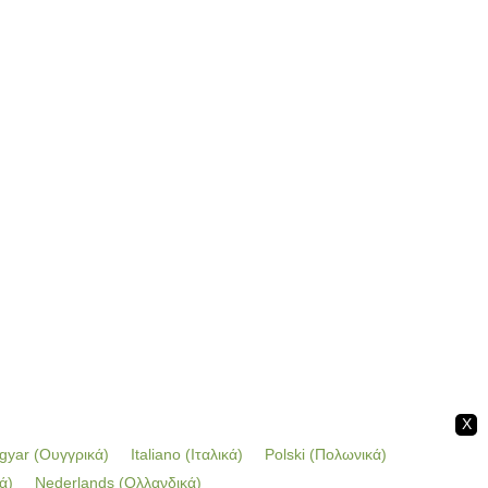
X
gyar
(
Ουγγρικά
)
Italiano
(
Ιταλικά
)
Polski
(
Πολωνικά
)
ά
)
Nederlands
(
Ολλανδικά
)