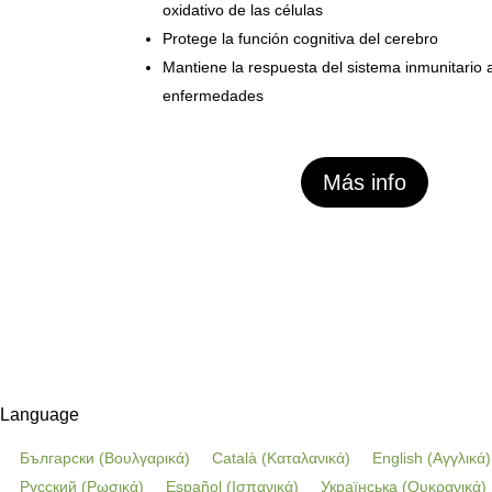
oxidativo de las células
Protege la función cognitiva del cerebro
Mantiene la respuesta del sistema inmunitario 
enfermedades
Más info
Language
Български
(
Βουλγαρικά
)
Català
(
Καταλανικά
)
English
(
Αγγλικά
)
Русский
(
Ρωσικά
)
Español
(
Ισπανικά
)
Українська
(
Ουκρανικά
)