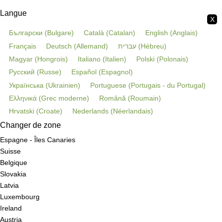
Langue
X
Български
(
Bulgare
)
Català
(
Catalan
)
English
(
Anglais
)
Français
Deutsch
(
Allemand
)
עברית
(
Hébreu
)
Magyar
(
Hongrois
)
Italiano
(
Italien
)
Polski
(
Polonais
)
Русский
(
Russe
)
Español
(
Espagnol
)
Українська
(
Ukrainien
)
Portuguese
(
Portugais - du Portugal
)
Ελληνικά
(
Grec moderne
)
Română
(
Roumain
)
Hrvatski
(
Croate
)
Nederlands
(
Néerlandais
)
Changer de zone
Espagne - Îles Canaries
Suisse
Belgique
Slovakia
Latvia
Luxembourg
Ireland
Austria