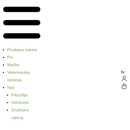
Prodajna mjesta
Psi
Mačke
hr
Veterinarska
rješenja
Nas
Filozofija
Održivost
Društveni
utjecaj