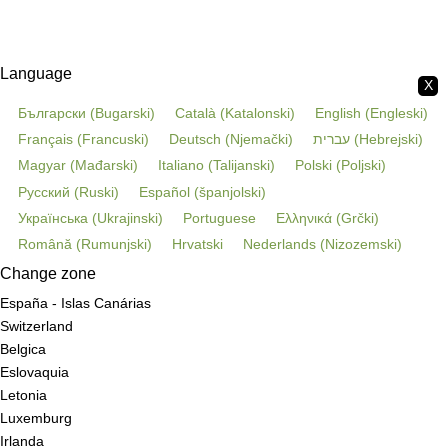
Language
X
Български
(
Bugarski
)
Català
(
Katalonski
)
English
(
Engleski
)
Français
(
Francuski
)
Deutsch
(
Njemački
)
עברית
(
Hebrejski
)
Magyar
(
Mađarski
)
Italiano
(
Talijanski
)
Polski
(
Poljski
)
Русский
(
Ruski
)
Español
(
španjolski
)
Українська
(
Ukrajinski
)
Portuguese
Ελληνικά
(
Grčki
)
Română
(
Rumunjski
)
Hrvatski
Nederlands
(
Nizozemski
)
Change zone
España - Islas Canárias
Switzerland
Belgica
Eslovaquia
Letonia
Luxemburg
Irlanda