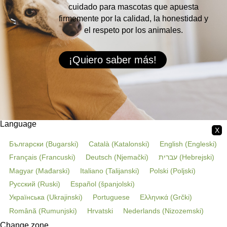
cuidado para mascotas que apuesta
firmemente por la calidad, la honestidad y
el respeto por los animales.
¡Quiero saber más!
Language
X
Български
(
Bugarski
)
Català
(
Katalonski
)
English
(
Engleski
)
Français
(
Francuski
)
Deutsch
(
Njemački
)
עברית
(
Hebrejski
)
Magyar
(
Mađarski
)
Italiano
(
Talijanski
)
Polski
(
Poljski
)
Русский
(
Ruski
)
Español
(
španjolski
)
Українська
(
Ukrajinski
)
Portuguese
Ελληνικά
(
Grčki
)
Română
(
Rumunjski
)
Hrvatski
Nederlands
(
Nizozemski
)
Change zone