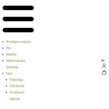
Prodajna mjesta
Psi
Mačke
hr
Veterinarska
rješenja
Nas
Filozofija
Održivost
Društveni
utjecaj