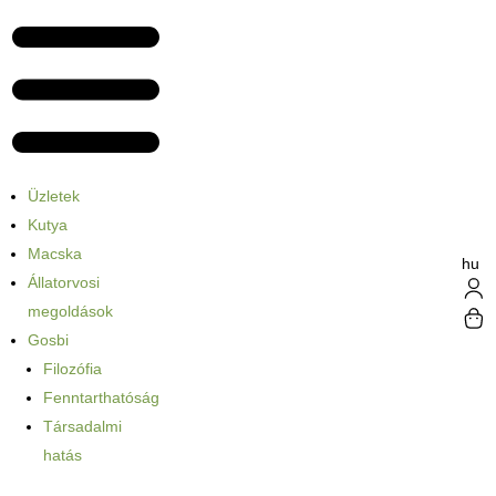
Üzletek
Kutya
Macska
hu
Állatorvosi
megoldások
Gosbi
Filozófia
Fenntarthatóság
Társadalmi
hatás