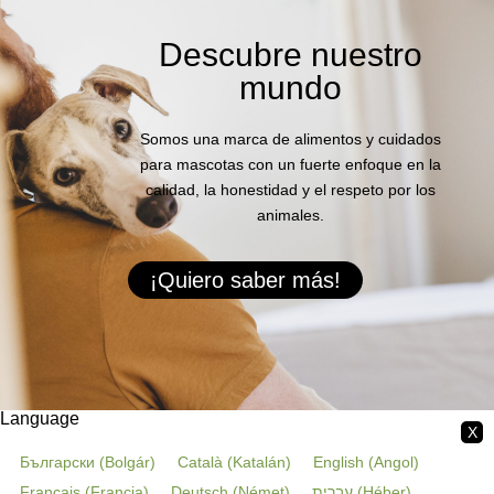
Descubre nuestro
mundo
Somos una marca de alimentos y cuidados
para mascotas con un fuerte enfoque en la
calidad, la honestidad y el respeto por los
animales.
¡Quiero saber más!
Language
X
Български
(
Bolgár
)
Català
(
Katalán
)
English
(
Angol
)
Français
(
Francia
)
Deutsch
(
Német
)
עברית
(
Héber
)