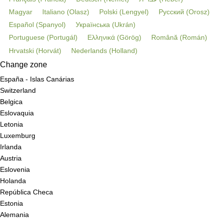
Magyar
Italiano
(
Olasz
)
Polski
(
Lengyel
)
Русский
(
Orosz
)
Español
(
Spanyol
)
Українська
(
Ukrán
)
Portuguese
(
Portugál
)
Ελληνικά
(
Görög
)
Română
(
Román
)
Hrvatski
(
Horvát
)
Nederlands
(
Holland
)
Change zone
España - Islas Canárias
Switzerland
Belgica
Eslovaquia
Letonia
Luxemburg
Irlanda
Austria
Eslovenia
Holanda
República Checa
Estonia
Alemania