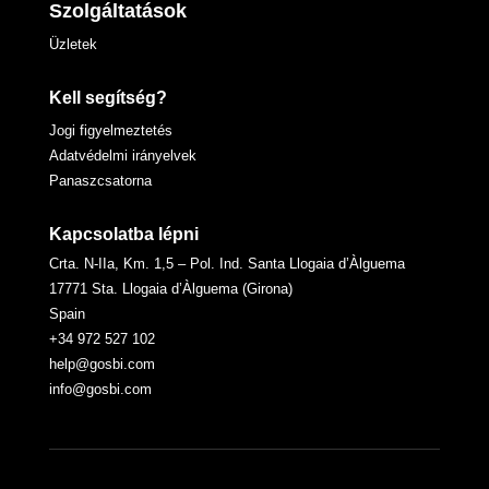
Szolgáltatások
Üzletek
Kell segítség?
Jogi figyelmeztetés
Adatvédelmi irányelvek
Panaszcsatorna
Kapcsolatba lépni
Crta. N-IIa, Km. 1,5 – Pol. Ind. Santa Llogaia d’Àlguema
17771 Sta. Llogaia d’Àlguema (Girona)
Spain
+34 972 527 102
help@gosbi.com
info@gosbi.com