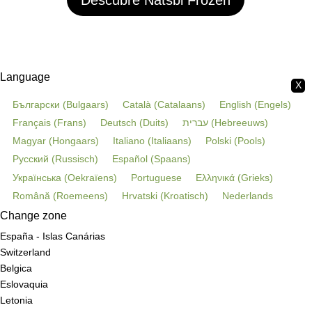
Language
X
Български
(
Bulgaars
)
Català
(
Catalaans
)
English
(
Engels
)
Français
(
Frans
)
Deutsch
(
Duits
)
עברית
(
Hebreeuws
)
Magyar
(
Hongaars
)
Italiano
(
Italiaans
)
Polski
(
Pools
)
Русский
(
Russisch
)
Español
(
Spaans
)
Українська
(
Oekraïens
)
Portuguese
Ελληνικά
(
Grieks
)
Română
(
Roemeens
)
Hrvatski
(
Kroatisch
)
Nederlands
Change zone
España - Islas Canárias
Switzerland
Belgica
Eslovaquia
Letonia