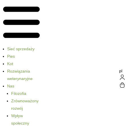
Sieć sprzedaży
Pies
Kot
pl
Rozwiązania
weterynaryjne
Nas
Filozofia
Zrównoważony
rozwój
Wpływ
społeczny