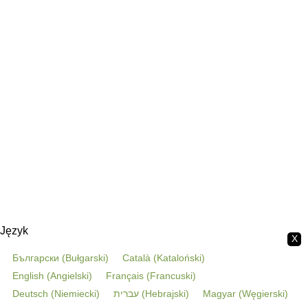
Język
X
Български
(
Bułgarski
)
Català
(
Kataloński
)
English
(
Angielski
)
Français
(
Francuski
)
Deutsch
(
Niemiecki
)
עברית
(
Hebrajski
)
Magyar
(
Węgierski
)