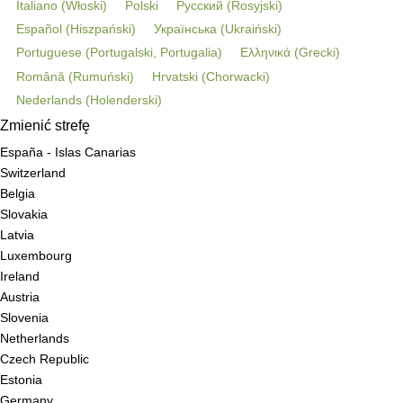
Italiano
(
Włoski
)
Polski
Русский
(
Rosyjski
)
Español
(
Hiszpański
)
Українська
(
Ukraiński
)
Portuguese
(
Portugalski, Portugalia
)
Ελληνικά
(
Grecki
)
Română
(
Rumuński
)
Hrvatski
(
Chorwacki
)
Nederlands
(
Holenderski
)
Zmienić strefę
España - Islas Canarias
Switzerland
Belgia
Slovakia
Latvia
Luxembourg
Ireland
Austria
Slovenia
Netherlands
Czech Republic
Estonia
Germany