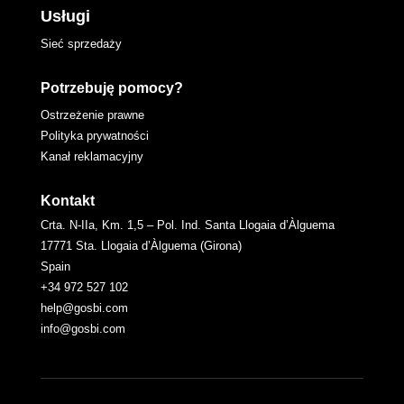
Usługi
Sieć sprzedaży
Potrzebuję pomocy?
Ostrzeżenie prawne
Polityka prywatności
Kanał reklamacyjny
Kontakt
Crta. N-IIa, Km. 1,5 – Pol. Ind. Santa Llogaia d’Àlguema
17771 Sta. Llogaia d’Àlguema (Girona)
Spain
+34 972 527 102
help@gosbi.com
info@gosbi.com