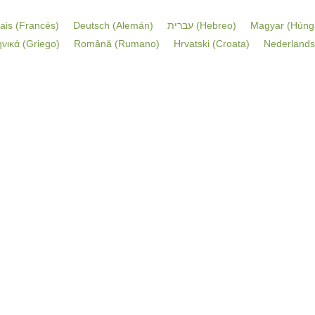
ais
(
Francés
)
Deutsch
(
Alemán
)
עברית
(
Hebreo
)
Magyar
(
Húng
νικά
(
Griego
)
Română
(
Rumano
)
Hrvatski
(
Croata
)
Nederlands