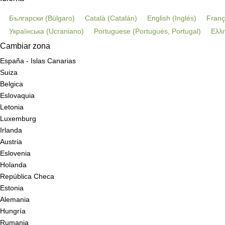
Български
(
Búlgaro
)
Català
(
Catalán
)
English
(
Inglés
)
Franç
Українська
(
Ucraniano
)
Portuguese
(
Portugués, Portugal
)
Ελλη
Cambiar zona
España - Islas Canarias
Suiza
Belgica
Eslovaquia
Letonia
Luxemburg
Irlanda
Austria
Eslovenia
Holanda
República Checa
Estonia
Alemania
Hungría
Rumania