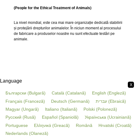
(People for the Ethical Treatment of Animals)
La nivel mondial, este cea mai mare organizație dedicată stabilirii
și protejării drepturilor animalelor. În niciun moment al procesului
de fabricare a produselor noastre nu sunt efectuate testări pe
animale.
Language
X
Български
(
Bulgară
)
Català
(
Catalană
)
English
(
Engleză
)
Français
(
Franceză
)
Deutsch
(
Germană
)
עברית
(
Ebraică
)
Magyar
(
Ungară
)
Italiano
(
Italiană
)
Polski
(
Poloneză
)
Русский
(
Rusă
)
Español
(
Spaniolă
)
Українська
(
Ucrainiană
)
Portuguese
Ελληνικά
(
Greacă
)
Română
Hrvatski
(
Croată
)
Nederlands
(
Olaneză
)