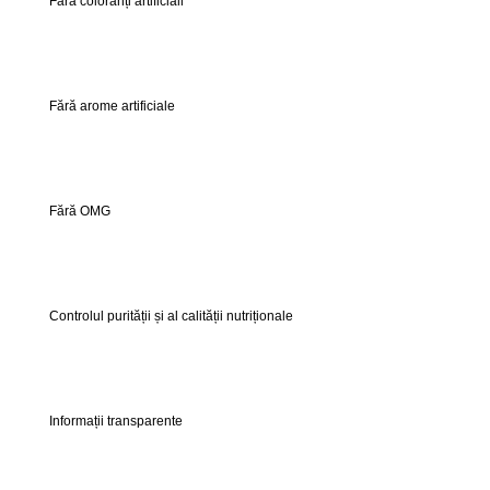
Fără coloranți artificiali
Fără arome artificiale
Fără OMG
Controlul purității și al calității nutriționale
Informații transparente