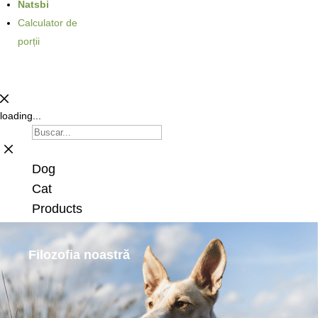
Natsbi
Calculator de
porții
loading...
Dog
Cat
Products
Filozofia
noastră