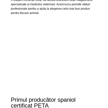
Protejăm comerțul local, de aceea distribuim doar magazinelor
specializate și medicilor veterinari. Acest lucru permite sfaturi
profesionale pentru a ajuta la alegerea celui mai bun produs
pentru fiecare animal.
Primul producător spaniol
certificat PETA