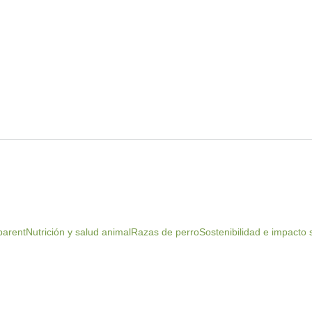
parent
Nutrición y salud animal
Razas de perro
Sostenibilidad e impacto 