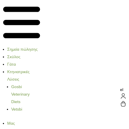
Σημεία πώλησης
Σκύλος
Γάτα
Κτηνιατρικές
Λύσεις
Gosbi
el
Veterinary
Diets
Vetsbi
Μας