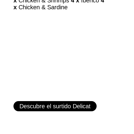
x
Chicken & Shrimps
4 x
Iberico
4
x
Chicken & Sardine
Descubre el surtido Delicat