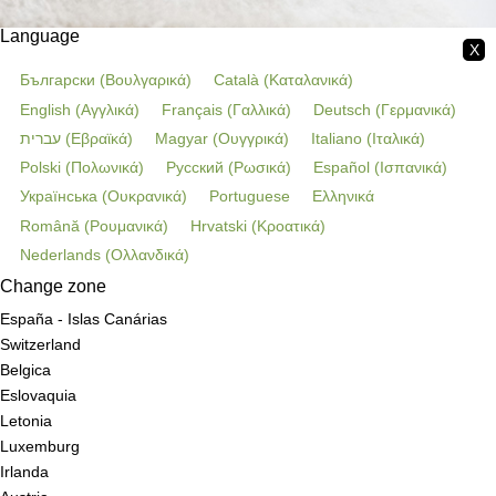
Language
X
Български
(
Βουλγαρικά
)
Català
(
Καταλανικά
)
English
(
Αγγλικά
)
Français
(
Γαλλικά
)
Deutsch
(
Γερμανικά
)
עברית
(
Εβραϊκά
)
Magyar
(
Ουγγρικά
)
Italiano
(
Ιταλικά
)
Polski
(
Πολωνικά
)
Русский
(
Ρωσικά
)
Español
(
Ισπανικά
)
Українська
(
Ουκρανικά
)
Portuguese
Ελληνικά
Română
(
Ρουμανικά
)
Hrvatski
(
Κροατικά
)
Nederlands
(
Ολλανδικά
)
Change zone
España - Islas Canárias
Switzerland
Belgica
Eslovaquia
Letonia
Luxemburg
Irlanda