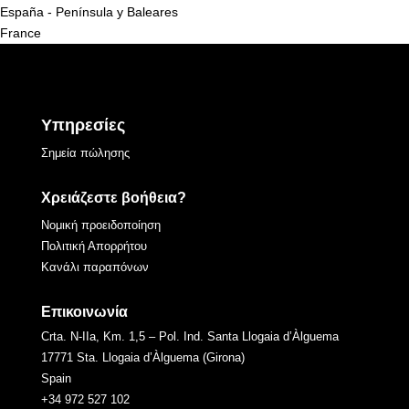
España - Península y Baleares
France
Υπηρεσίες
Σημεία πώλησης
Χρειάζεστε βοήθεια?
Νομική προειδοποίηση
Πολιτική Απορρήτου
Κανάλι παραπόνων
Επικοινωνία
Crta. N-IIa, Km. 1,5 – Pol. Ind. Santa Llogaia d’Àlguema
17771 Sta. Llogaia d’Àlguema (Girona)
Spain
+34 972 527 102