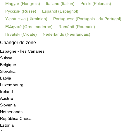
Magyar
(
Hongrois
)
Italiano
(
Italien
)
Polski
(
Polonais
)
Русский
(
Russe
)
Español
(
Espagnol
)
Українська
(
Ukrainien
)
Portuguese
(
Portugais - du Portugal
)
Ελληνικά
(
Grec moderne
)
Română
(
Roumain
)
Hrvatski
(
Croate
)
Nederlands
(
Néerlandais
)
Changer de zone
Espagne - Îles Canaries
Suisse
Belgique
Slovakia
Latvia
Luxembourg
Ireland
Austria
Slovenia
Netherlands
República Checa
Estonia