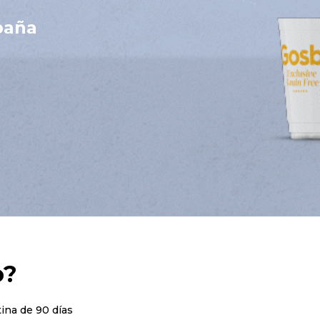
paña
o?
tina de 90 días