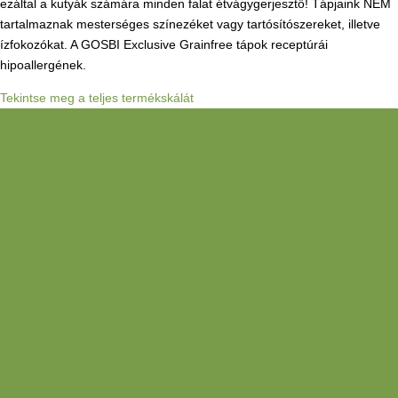
ezáltal a kutyák számára minden falat étvágygerjesztő! Tápjaink NEM
tartalmaznak mesterséges színezéket vagy tartósítószereket, illetve
ízfokozókat. A GOSBI Exclusive Grainfree tápok receptúrái
hipoallergének.
Tekintse meg a teljes termékskálát