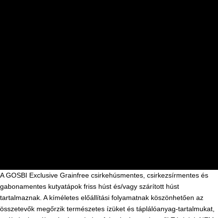
A GOSBI Exclusive Grainfree csirkehúsmentes, csirkezsírmentes és
gabonamentes kutyatápok friss húst és/vagy szárított húst
tartalmaznak. A kíméletes előállítási folyamatnak köszönhetően az
összetevők megőrzik természetes ízüket és táplálóanyag-tartalmukat,