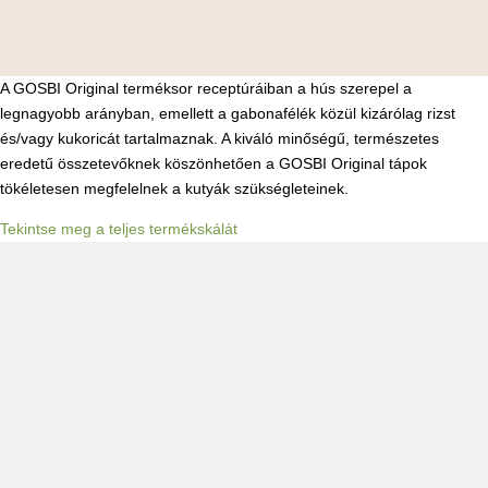
A GOSBI Original terméksor receptúráiban a hús szerepel a
legnagyobb arányban, emellett a gabonafélék közül kizárólag rizst
és/vagy kukoricát tartalmaznak. A kiváló minőségű, természetes
eredetű összetevőknek köszönhetően a GOSBI Original tápok
tökéletesen megfelelnek a kutyák szükségleteinek.
Tekintse meg a teljes termékskálát