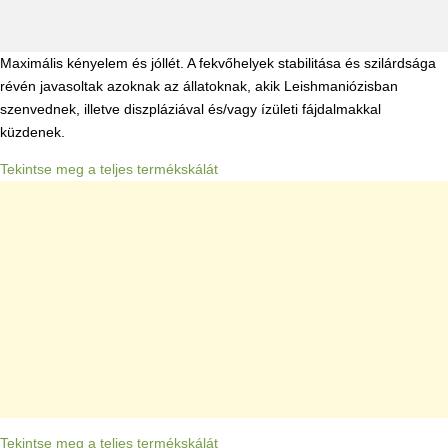
Maximális kényelem és jóllét. A fekvőhelyek stabilitása és szilárdsága
révén javasoltak azoknak az állatoknak, akik Leishmaniózisban
szenvednek, illetve diszpláziával és/vagy ízületi fájdalmakkal
küzdenek.
Tekintse meg a teljes termékskálát
Tekintse meg a teljes termékskálát