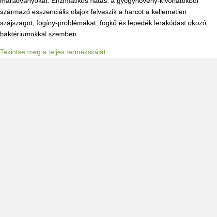
maradványokat. Enzimatikus hatás: a gyógynövény-kivonatokból
származó esszenciális olajok felveszik a harcot a kellemetlen
szájszagot, fogíny-problémákat, fogkő és lepedék lerakódást okozó
baktériumokkal szemben.
Tekintse meg a teljes termékskálát