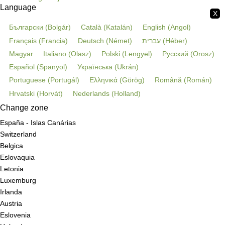
Language
X
Български
(
Bolgár
)
Català
(
Katalán
)
English
(
Angol
)
Français
(
Francia
)
Deutsch
(
Német
)
עברית
(
Héber
)
Magyar
Italiano
(
Olasz
)
Polski
(
Lengyel
)
Русский
(
Orosz
)
Español
(
Spanyol
)
Українська
(
Ukrán
)
Portuguese
(
Portugál
)
Ελληνικά
(
Görög
)
Română
(
Román
)
Hrvatski
(
Horvát
)
Nederlands
(
Holland
)
Change zone
España - Islas Canárias
Switzerland
Belgica
Eslovaquia
Letonia
Luxemburg
Irlanda
Austria
Eslovenia