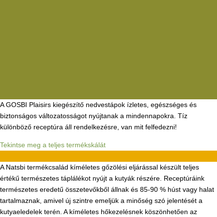
A GOSBI Plaisirs kiegészítő nedvestápok ízletes, egészséges és
biztonságos változatosságot nyújtanak a mindennapokra. Tíz
különböző receptúra áll rendelkezésre, van mit felfedezni!
Tekintse meg a teljes termékskálát
A Natsbi termékcsalád kíméletes gőzölési eljárással készült teljes
értékű természetes táplálékot nyújt a kutyák részére. Receptúráink
természetes eredetű összetevőkből állnak és 85-90 % húst vagy halat
tartalmaznak, amivel új szintre emeljük a minőség szó jelentését a
kutyaeledelek terén. A kíméletes hőkezelésnek köszönhetően az