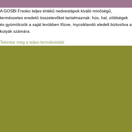
A GOSBI Fresko teljes értékű nedvestápok kiváló minőségű,
természetes eredetű összetevőket tartalmaznak: hús, hal, zöldségek
és gyümölcsök a saját levükben főzve, ínycsiklandó eledelt biztosítva a
kutyák számára.
Tekintse meg a teljes termékskálát