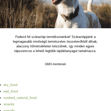
Fedezd fel száraztáp terméksorainkat! Száraztápjaink a
legmagasabb minőségű természetes összetevőkből állnak,
alacsony hőmérsékleten készülnek, így minden egyes
tápszemcse a lehető legtöbb táplálóanyagot tartalmazza.
GMO-mentesek
dry_food
wet_food
cooked_natural_food
snacks
specific