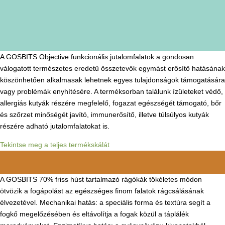
A GOSBITS Objective funkcionális jutalomfalatok a gondosan
válogatott természetes eredetű összetevők egymást erősítő hatásának
köszönhetően alkalmasak lehetnek egyes tulajdonságok támogatására
vagy problémák enyhítésére. A terméksorban találunk ízületeket védő,
allergiás kutyák részére megfelelő, fogazat egészségét támogató, bőr
és szőrzet minőségét javító, immunerősítő, illetve túlsúlyos kutyák
részére adható jutalomfalatokat is.
Tekintse meg a teljes termékskálát
A GOSBITS 70% friss húst tartalmazó rágókák tökéletes módon
ötvözik a fogápolást az egészséges finom falatok rágcsálásának
élvezetével. Mechanikai hatás: a speciális forma és textúra segít a
fogkő megelőzésében és eltávolítja a fogak közül a táplálék