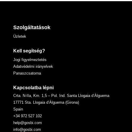
Szolgáltatások
Üzletek
Kell segítség?
Jogi figyelmeztetés
Adatvédelmi irányelvek
Panaszcsatorna
Kapcsolatba lépni
Crta. N-IIa, Km. 1,5 – Pol. Ind. Santa Llogaia d’Àlguema
17771 Sta. Llogaia d’Àlguema (Girona)
Spain
+34 972 527 102
help@gosbi.com
info@gosbi.com