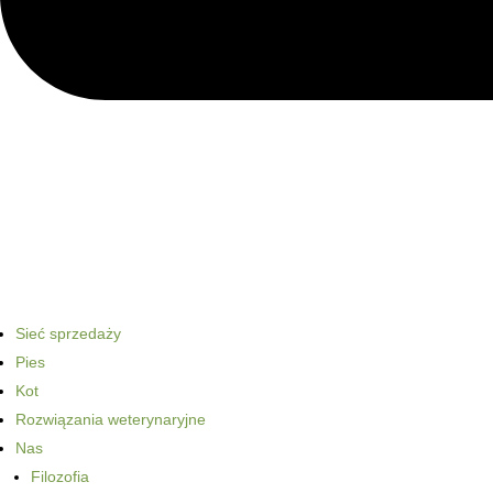
Sieć sprzedaży
Pies
Kot
Rozwiązania weterynaryjne
Nas
Filozofia