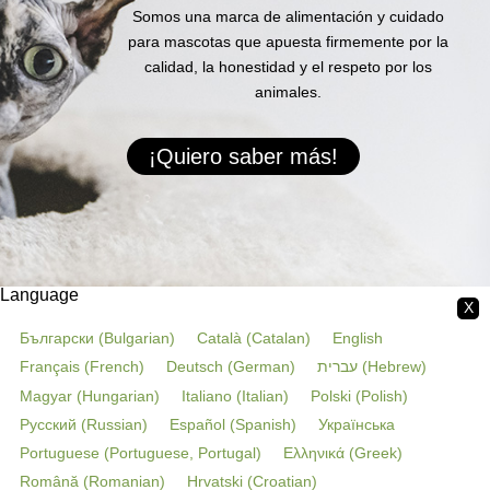
Somos una marca de alimentación y cuidado
para mascotas que apuesta firmemente por la
calidad, la honestidad y el respeto por los
animales.
¡Quiero saber más!
Language
X
Български
(
Bulgarian
)
Català
(
Catalan
)
English
Français
(
French
)
Deutsch
(
German
)
עברית
(
Hebrew
)
Magyar
(
Hungarian
)
Italiano
(
Italian
)
Polski
(
Polish
)
Русский
(
Russian
)
Español
(
Spanish
)
Українська
Portuguese
(
Portuguese, Portugal
)
Ελληνικά
(
Greek
)
Română
(
Romanian
)
Hrvatski
(
Croatian
)