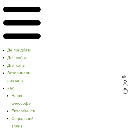
Де придбати
Для собак
Для котів
Ветеринарні
uk
розчини
нас
Наша
філософія
Екологічність
Соціальний
вплив