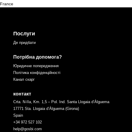
France
Послуги
Де придбати
Потрібна допомога?
Юридичне попередження
Політика конфіденційності
Канал скарг
контакт
Crta. N-IIa, Km. 1,5 – Pol. Ind. Santa Llogaia d’Àlguema
17771 Sta. Llogaia d’Àlguema (Girona)
Spain
+34 972 527 102
help@gosbi.com