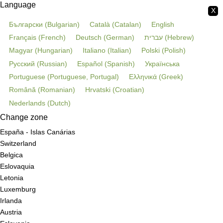
Language
X
Български
(
Bulgarian
)
Català
(
Catalan
)
English
Français
(
French
)
Deutsch
(
German
)
עברית
(
Hebrew
)
Magyar
(
Hungarian
)
Italiano
(
Italian
)
Polski
(
Polish
)
Русский
(
Russian
)
Español
(
Spanish
)
Українська
Portuguese
(
Portuguese, Portugal
)
Ελληνικά
(
Greek
)
Română
(
Romanian
)
Hrvatski
(
Croatian
)
Nederlands
(
Dutch
)
Change zone
España - Islas Canárias
Switzerland
Belgica
Eslovaquia
Letonia
Luxemburg
Irlanda
Austria