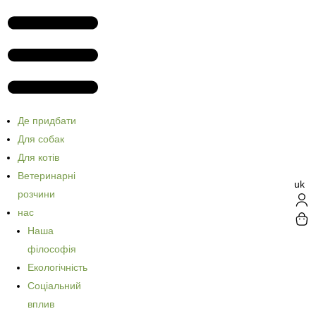
Де придбати
Для собак
Для котів
Ветеринарні
uk
розчини
нас
Наша
філософія
Екологічність
Соціальний
вплив