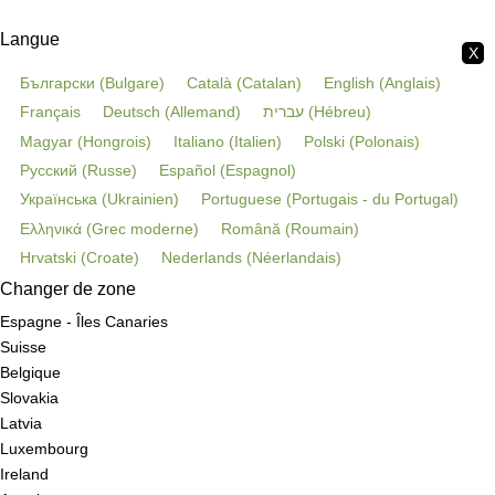
Langue
X
Български
(
Bulgare
)
Català
(
Catalan
)
English
(
Anglais
)
Français
Deutsch
(
Allemand
)
עברית
(
Hébreu
)
Magyar
(
Hongrois
)
Italiano
(
Italien
)
Polski
(
Polonais
)
Русский
(
Russe
)
Español
(
Espagnol
)
Українська
(
Ukrainien
)
Portuguese
(
Portugais - du Portugal
)
Ελληνικά
(
Grec moderne
)
Română
(
Roumain
)
Hrvatski
(
Croate
)
Nederlands
(
Néerlandais
)
Changer de zone
Espagne - Îles Canaries
Suisse
Belgique
Slovakia
Latvia
Luxembourg
Ireland