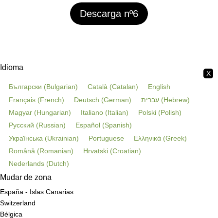
Descarga nº6
Idioma
X
Български
(
Bulgarian
)
Català
(
Catalan
)
English
Français
(
French
)
Deutsch
(
German
)
עברית
(
Hebrew
)
Magyar
(
Hungarian
)
Italiano
(
Italian
)
Polski
(
Polish
)
Русский
(
Russian
)
Español
(
Spanish
)
Українська
(
Ukrainian
)
Portuguese
Ελληνικά
(
Greek
)
Română
(
Romanian
)
Hrvatski
(
Croatian
)
Nederlands
(
Dutch
)
Mudar de zona
España - Islas Canarias
Switzerland
Bélgica