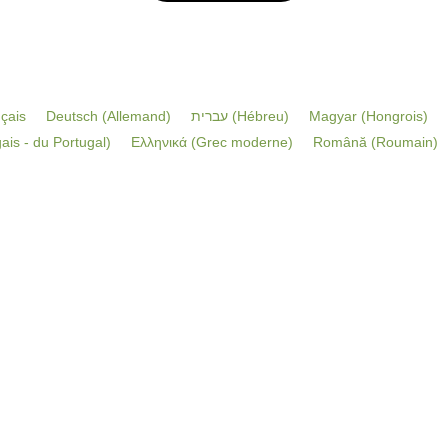
çais
Deutsch
(
Allemand
)
עברית
(
Hébreu
)
Magyar
(
Hongrois
)
ais - du Portugal
)
Ελληνικά
(
Grec moderne
)
Română
(
Roumain
)