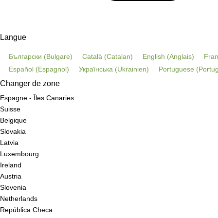
Langue
Български
(
Bulgare
)
Català
(
Catalan
)
English
(
Anglais
)
Fran
Español
(
Espagnol
)
Українська
(
Ukrainien
)
Portuguese
(
Portug
Changer de zone
Espagne - Îles Canaries
Suisse
Belgique
Slovakia
Latvia
Luxembourg
Ireland
Austria
Slovenia
Netherlands
República Checa